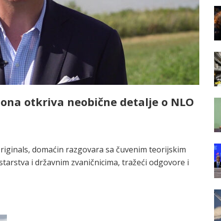
sona otkriva neobične detalje o NLO
riginals, domaćin razgovara sa čuvenim teorijskim
istarstva i državnim zvaničnicima, tražeći odgovore i