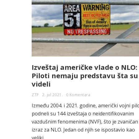
Izveštaj američke vlade o NLO:
Piloti nemaju predstavu šta su
videli
ZTP
2. jul 2021.
0 Komentara
Između 2004. i 2021. godine, američki vojni pilo
podneli su 144 izveštaja o neidentifikovanim
vazdušnim fenomenima (NVF), što je zvaničan
izraz za NLO. Jedan od njih se ispostavio kao
veliki