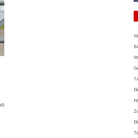
Is
B
Ve
Ge
Ta
Ek
N
ti
Zd
E
T