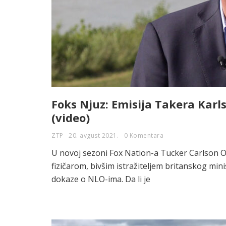
Foks Njuz: Emisija Takera Karl
(video)
ZTP
20. avgust 2021.
0 Komentara
U novoj sezoni Fox Nation-a Tucker Carlson O
fizičarom, bivšim istražiteljem britanskog min
dokaze o NLO-ima. Da li je