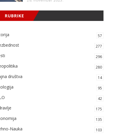
28. novembar 2023.
RUBRIKE
torija
57
ezbednost
277
sti
296
opolitika
280
jna društva
14
ologija
95
LO
42
ravlje
175
konomija
135
ehno-Nauka
103