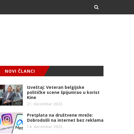
NOVI ČLANCI
Izveštaj: Veteran belgijske
političke scene špijunirao u korist
Kine
21. decembar 2023.
Pretplata na društvene mreže:
Dobrodošli na internet bez reklama
14. decembar 2023.