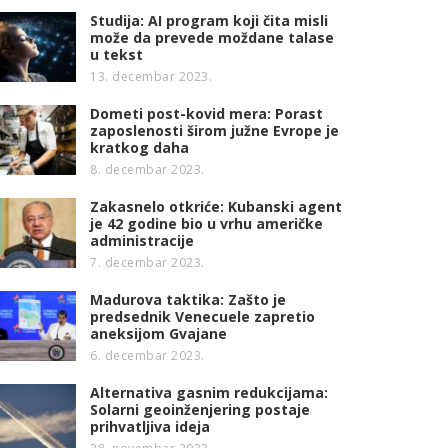
Studija: AI program koji čita misli
može da prevede moždane talase
u tekst
13. decembar 2023.
Dometi post-kovid mera: Porast
zaposlenosti širom južne Evrope je
kratkog daha
8. decembar 2023.
Zakasnelo otkriće: Kubanski agent
je 42 godine bio u vrhu američke
administracije
7. decembar 2023.
Madurova taktika: Zašto je
predsednik Venecuele zapretio
aneksijom Gvajane
6. decembar 2023.
Alternativa gasnim redukcijama:
Solarni geoinženjering postaje
prihvatljiva ideja