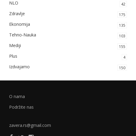
NLO
42
Zdravlje
175
Ekonomija
135
Tehno-Nauka
103
Mediji
155
Plus
4
Izdvajamo
150
O nama
Podržite nas
zavera.rs@gmail.com