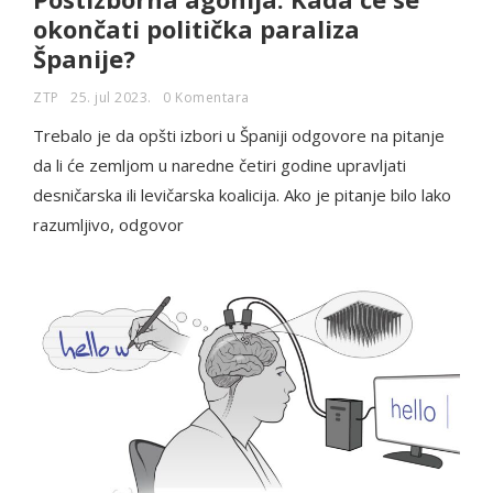
okončati politička paraliza
Španije?
ZTP
25. jul 2023.
0 Komentara
Trebalo je da opšti izbori u Španiji odgovore na pitanje
da li će zemljom u naredne četiri godine upravljati
desničarska ili levičarska koalicija. Ako je pitanje bilo lako
razumljivo, odgovor