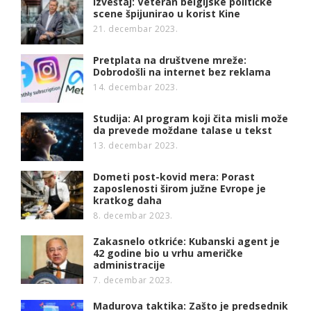
Izveštaj: Veteran belgijske političke
scene špijunirao u korist Kine
21. decembar 2023.
Pretplata na društvene mreže:
Dobrodošli na internet bez reklama
14. decembar 2023.
Studija: AI program koji čita misli može
da prevede moždane talase u tekst
13. decembar 2023.
Dometi post-kovid mera: Porast
zaposlenosti širom južne Evrope je
kratkog daha
8. decembar 2023.
Zakasnelo otkriće: Kubanski agent je
42 godine bio u vrhu američke
administracije
7. decembar 2023.
Madurova taktika: Zašto je predsednik