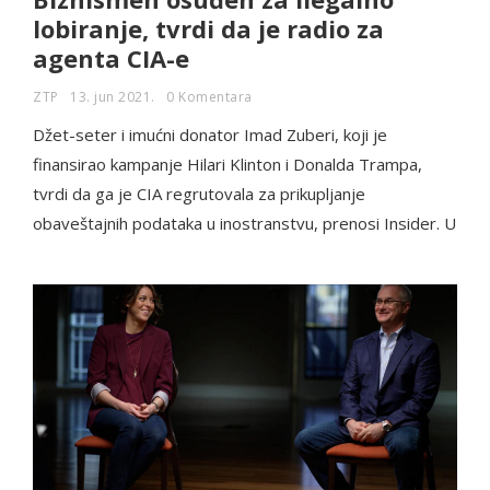
lobiranje, tvrdi da je radio za
agenta CIA-e
ZTP
13. jun 2021.
0 Komentara
Džet-seter i imućni donator Imad Zuberi, koji je
finansirao kampanje Hilari Klinton i Donalda Trampa,
tvrdi da ga je CIA regrutovala za prikupljanje
obaveštajnih podataka u inostranstvu, prenosi Insider. U