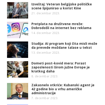
Izveštaj: Veteran belgijske političke
scene špijunirao u korist Kine
21. decembar 2023.
Pretplata na društvene mreže:
Dobrodošli na internet bez reklama
14. decembar 2023.
Studija: AI program koji čita misli može
da prevede moždane talase u tekst
13. decembar 2023.
Dometi post-kovid mera: Porast
zaposlenosti širom južne Evrope je
kratkog daha
8. decembar 2023.
Zakasnelo otkriće: Kubanski agent je
42 godine bio u vrhu američke
administracije
7. decembar 2023.