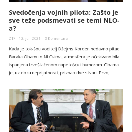
Svedočenja vojnih pilota: Zašto je
sve teže podsmevati se temi NLO-
a?
ZTP
12. jun 2021.
0 Komentara
Kada je tok-šou voditelj Džejms Korden nedavno pitao
Baraka Obamu o NLO-ima, atmosfera je očekivano bila
ispunjena izveštačenom napetošću i humorom. Obama
je, uz dozu neprijatnosti, priznao dve stvari. Prvo,