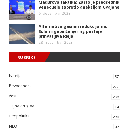
Madurova taktika: Zašto je predsednik
Venecuele zapretio aneksijom Gvajane
6. decembar 2023.
Alternativa gasnim redukcijama:
Solarni geoinženjering postaje
prihvatljiva ideja
28. novembar 2023.
RUBRIKE
Istorija
57
Bezbednost
277
Vesti
296
Tajna društva
14
Geopolitika
280
NLO
42