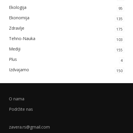
Ekologija
95
Ekonomija
135
Zdravlje
175
Tehno-Nauka
103
Mediji
155
Plus
4
Izdvajamo
150
O nama
Podržite nas
zavera.rs@gmail.com