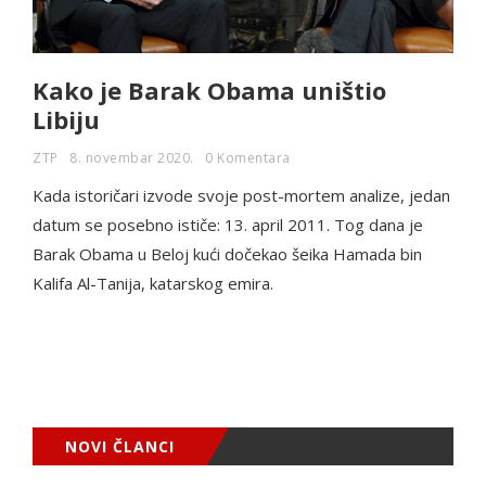
Kako je Barak Obama uništio
Libiju
ZTP
8. novembar 2020.
0 Komentara
Kada istoričari izvode svoje post-mortem analize, jedan
datum se posebno ističe: 13. april 2011. Tog dana je
Barak Obama u Beloj kući dočekao šeika Hamada bin
Kalifa Al-Tanija, katarskog emira.
NOVI ČLANCI