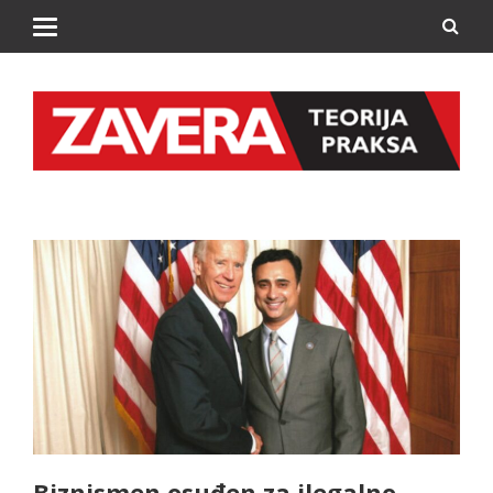
Biznismen osuđen za ilegalno