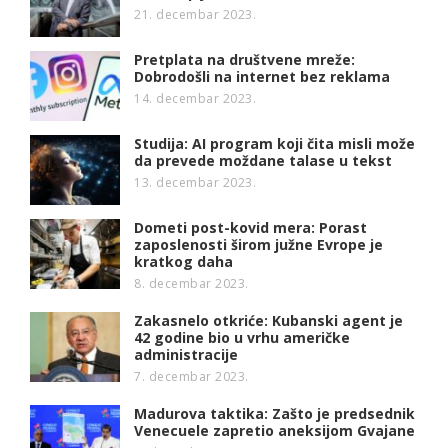
21. decembar 2023.
Pretplata na društvene mreže:
Dobrodošli na internet bez reklama
14. decembar 2023.
Studija: AI program koji čita misli može
da prevede moždane talase u tekst
13. decembar 2023.
Dometi post-kovid mera: Porast
zaposlenosti širom južne Evrope je
kratkog daha
8. decembar 2023.
Zakasnelo otkriće: Kubanski agent je
42 godine bio u vrhu američke
administracije
7. decembar 2023.
Madurova taktika: Zašto je predsednik
Venecuele zapretio aneksijom Gvajane