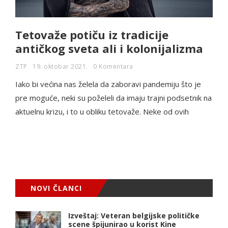
Tetovaže potiču iz tradicije
antičkog sveta ali i kolonijalizma
ZTP
19. oktobar 2021.
0 Komentara
Iako bi većina nas želela da zaboravi pandemiju što je
pre moguće, neki su poželeli da imaju trajni podsetnik na
aktuelnu krizu, i to u obliku tetovaže. Neke od ovih
NOVI ČLANCI
Izveštaj: Veteran belgijske političke
scene špijunirao u korist Kine