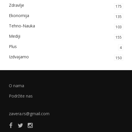
Zdravlje
175
Ekonomija
135
Tehno-Nauka
103
Mediji
155
Plus
4
Izdvajamo
150
O nama
Podržite nas
zavera.rs@gmail.com