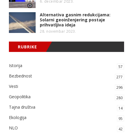
6. decembar 2023.
Alternativa gasnim redukcijama:
Solarni geoinženjering postaje
prihvatljiva ideja
28. novembar 2023.
RUBRIKE
Istorija
57
Bezbednost
277
Vesti
296
Geopolitika
280
Tajna društva
14
Ekologija
95
NLO
42