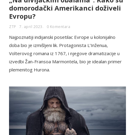
domorodački Amerikanci doživeli
Evropu?
ZTP
7. april 2023.
0 Komentara
Najpoznatiji indijanski posetilac Evrope u kolonijalno
doba bio je izmišljeni lik. Protagonista L’Inženua,
Volterovog romana iz 1767, i njegove dramatizacije u
izvedbi Žan-Fransoa Marmontela, bio je idealan primer
plemenitog Hurona.