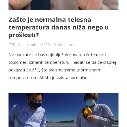
Zašto je normalna telesna
temperatura danas niža nego u
prošlosti?
ZTP
8. novembar 2020.
0 Komentara
Ne osećate se baš najbolje? Verovatno ćete uzeti
toplomer, izmeriti temperaturu i nadati se da će displej
pokazati 36.5°C, što svi smatramo „normalnom“
temperaturom. Ali šta je zaista normalno i