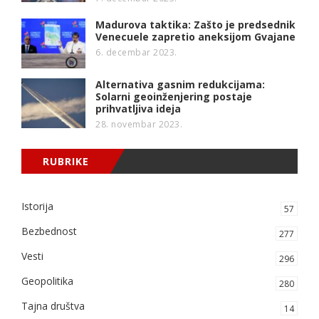
Madurova taktika: Zašto je predsednik
Venecuele zapretio aneksijom Gvajane
6. decembar 2023.
Alternativa gasnim redukcijama:
Solarni geoinženjering postaje
prihvatljiva ideja
28. novembar 2023.
RUBRIKE
Istorija
57
Bezbednost
277
Vesti
296
Geopolitika
280
Tajna društva
14