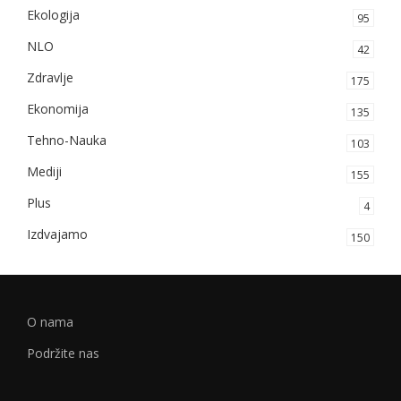
Ekologija
95
NLO
42
Zdravlje
175
Ekonomija
135
Tehno-Nauka
103
Mediji
155
Plus
4
Izdvajamo
150
O nama
Podržite nas