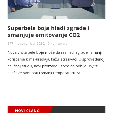
Superbela boja hladi zgrade i
smanjuje emitovanje CO2
ZTP
1. novembar 2020.
0 Komentara
Nova vrsta bele boje može da rashladi zgrade i smanji
korišćenje klima-uređaja, kažu istraživači. U sprovedenoj
naučnoj studiji, novi proizvod uspeo da odbije 95,5%
sunčeve svetlosti i smanji temperaturu za
NOVI ČLANCI