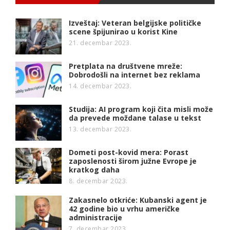
Izveštaj: Veteran belgijske političke
scene špijunirao u korist Kine
21. decembar 2023.
Pretplata na društvene mreže:
Dobrodošli na internet bez reklama
14. decembar 2023.
Studija: AI program koji čita misli može
da prevede moždane talase u tekst
13. decembar 2023.
Dometi post-kovid mera: Porast
zaposlenosti širom južne Evrope je
kratkog daha
8. decembar 2023.
Zakasnelo otkriće: Kubanski agent je
42 godine bio u vrhu američke
administracije
7. decembar 2023.