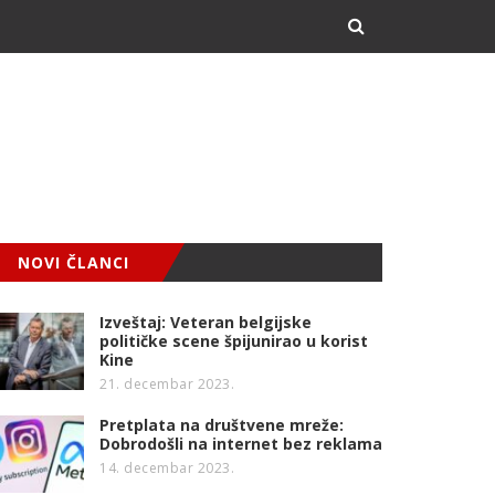
NOVI ČLANCI
Izveštaj: Veteran belgijske
političke scene špijunirao u korist
Kine
21. decembar 2023.
Pretplata na društvene mreže:
Dobrodošli na internet bez reklama
14. decembar 2023.