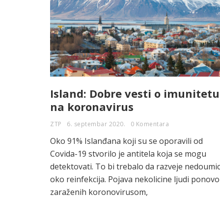
Island: Dobre vesti o imunitetu
na koronavirus
ZTP
6. septembar 2020.
0 Komentara
Oko 91% Islanđana koji su se oporavili od
Covida-19 stvorilo je antitela koja se mogu
detektovati. To bi trebalo da razveje nedoumi
oko reinfekcija. Pojava nekolicine ljudi ponovo
zaraženih koronovirusom,