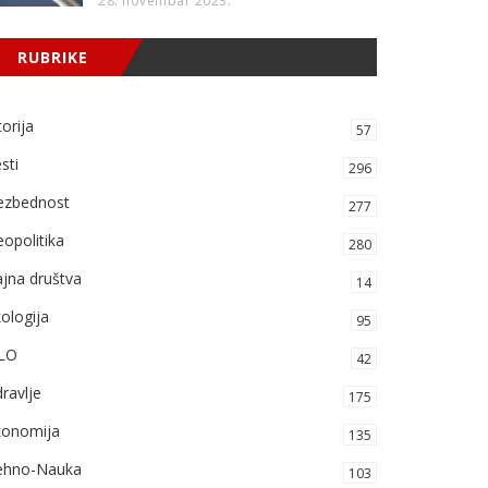
28. novembar 2023.
RUBRIKE
torija
57
sti
296
ezbednost
277
opolitika
280
jna društva
14
ologija
95
LO
42
ravlje
175
konomija
135
ehno-Nauka
103