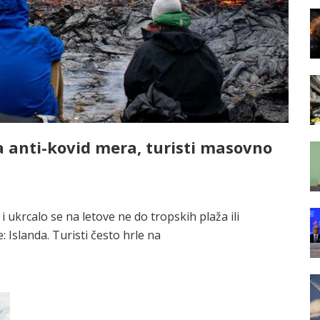
a anti-kovid mera, turisti masovno
i ukrcalo se na letove ne do tropskih plaža ili
 Islanda. Turisti često hrle na