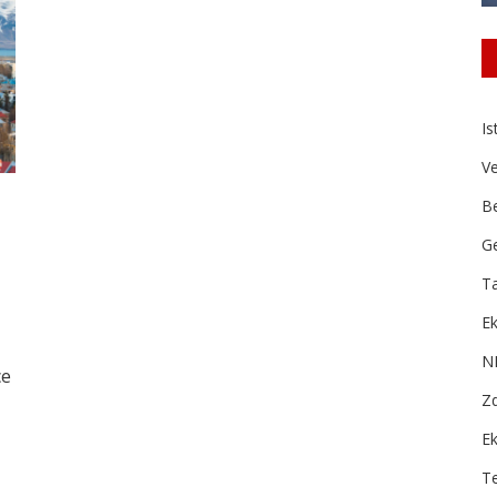
Is
Ve
B
Ge
Ta
Ek
N
ce
Zd
E
T