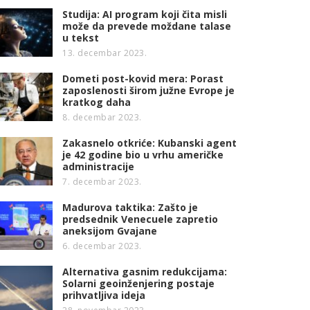
Studija: AI program koji čita misli
može da prevede moždane talase
u tekst
13. decembar 2023.
Dometi post-kovid mera: Porast
zaposlenosti širom južne Evrope je
kratkog daha
8. decembar 2023.
Zakasnelo otkriće: Kubanski agent
je 42 godine bio u vrhu američke
administracije
7. decembar 2023.
Madurova taktika: Zašto je
predsednik Venecuele zapretio
aneksijom Gvajane
6. decembar 2023.
Alternativa gasnim redukcijama:
Solarni geoinženjering postaje
prihvatljiva ideja