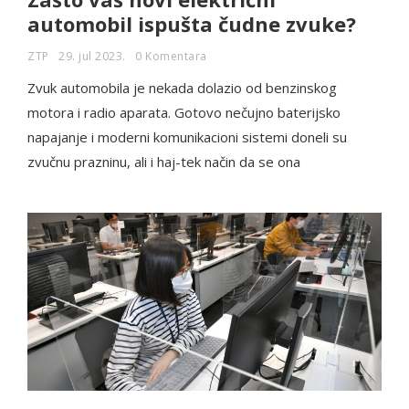
automobil ispušta čudne zvuke?
ZTP
29. jul 2023.
0 Komentara
Zvuk automobila je nekada dolazio od benzinskog
motora i radio aparata. Gotovo nečujno baterijsko
napajanje i moderni komunikacioni sistemi doneli su
zvučnu prazninu, ali i haj-tek način da se ona