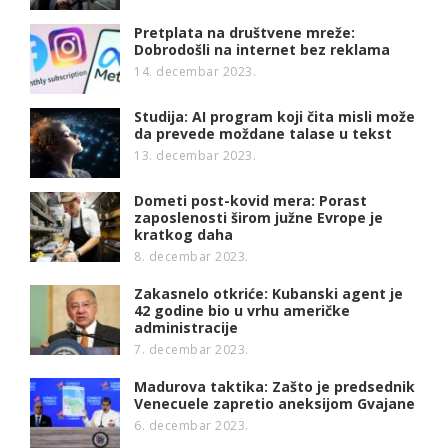
Pretplata na društvene mreže:
Dobrodošli na internet bez reklama
14. decembar 2023.
Studija: AI program koji čita misli može
da prevede moždane talase u tekst
13. decembar 2023.
Dometi post-kovid mera: Porast
zaposlenosti širom južne Evrope je
kratkog daha
8. decembar 2023.
Zakasnelo otkriće: Kubanski agent je
42 godine bio u vrhu američke
administracije
7. decembar 2023.
Madurova taktika: Zašto je predsednik
Venecuele zapretio aneksijom Gvajane
6. decembar 2023.