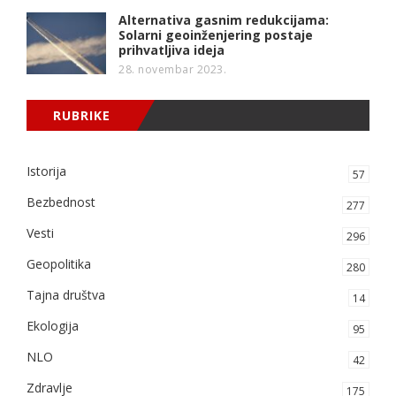
Alternativa gasnim redukcijama:
Solarni geoinženjering postaje
prihvatljiva ideja
28. novembar 2023.
RUBRIKE
Istorija
57
Bezbednost
277
Vesti
296
Geopolitika
280
Tajna društva
14
Ekologija
95
NLO
42
Zdravlje
175