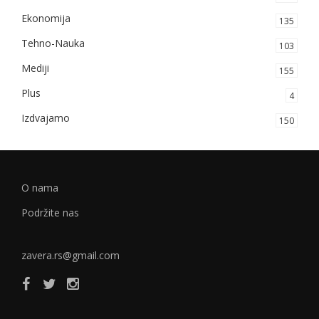
Ekonomija
135
Tehno-Nauka
103
Mediji
155
Plus
4
Izdvajamo
150
O nama
Podržite nas
zavera.rs@gmail.com