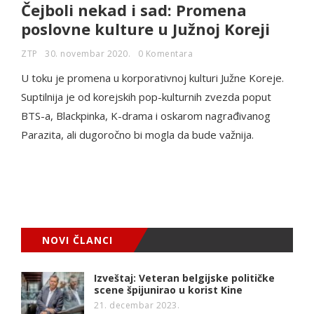
Čejboli nekad i sad: Promena
poslovne kulture u Južnoj Koreji
ZTP
30. novembar 2020.
0 Komentara
U toku je promena u korporativnoj kulturi Južne Koreje.
Suptilnija je od korejskih pop-kulturnih zvezda poput
BTS-a, Blackpinka, K-drama i oskarom nagrađivanog
Parazita, ali dugoročno bi mogla da bude važnija.
NOVI ČLANCI
Izveštaj: Veteran belgijske političke
scene špijunirao u korist Kine
21. decembar 2023.