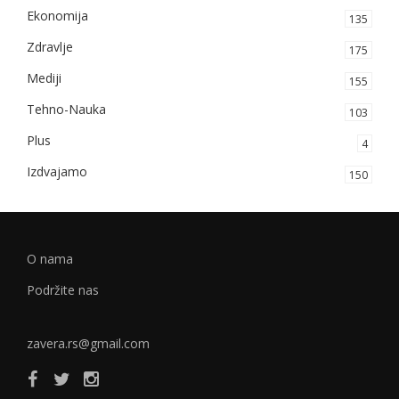
Ekonomija
135
Zdravlje
175
Mediji
155
Tehno-Nauka
103
Plus
4
Izdvajamo
150
O nama
Podržite nas
zavera.rs@gmail.com