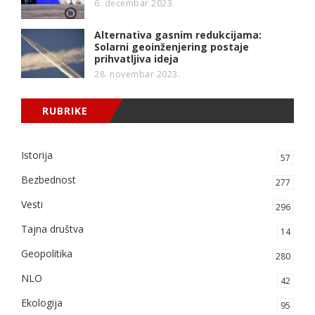
6. decembar 2023.
Alternativa gasnim redukcijama:
Solarni geoinženjering postaje
prihvatljiva ideja
28. novembar 2023.
RUBRIKE
Istorija
57
Bezbednost
277
Vesti
296
Tajna društva
14
Geopolitika
280
NLO
42
Ekologija
95