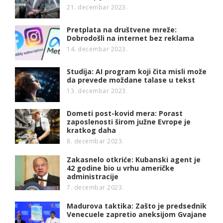
21. decembar 2023.
Pretplata na društvene mreže:
Dobrodošli na internet bez reklama
14. decembar 2023.
Studija: AI program koji čita misli može
da prevede moždane talase u tekst
13. decembar 2023.
Dometi post-kovid mera: Porast
zaposlenosti širom južne Evrope je
kratkog daha
8. decembar 2023.
Zakasnelo otkriće: Kubanski agent je
42 godine bio u vrhu američke
administracije
7. decembar 2023.
Madurova taktika: Zašto je predsednik
Venecuele zapretio aneksijom Gvajane