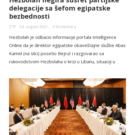
delegacije sa šefom egipatske
bezbednosti
ZTP
24. avgust 2021.
0 Komentara
Hezbolah je odbacio informacije portala Intelligence
Online da je direktor egipatske obaveštajne službe Abas
Kamel (na slici) posetio Bejrut i razgovarao sa
rukovodstvom Hezbolaha o krizi u Libanu, situaciji u