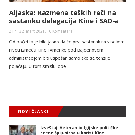
Aljaska: Razmena teških reči na
sastanku delegacija Kine i SAD-a
ZTP
22. mart 2021.
0 Komentara
Od početka je bilo jasno da će prvi sastanak na visokom
nivou između Kine i Amerike pod Bajdenovom
administracijom biti uspešan samo ako se tenzije
pojačaju. U tom smislu, obe
NOVI ČLANCI
Izveštaj: Veteran belgijske političke
scene špijunirao u korist Kine