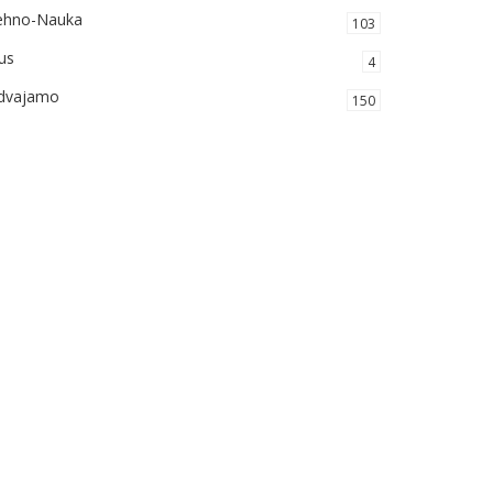
ehno-Nauka
103
us
4
zdvajamo
150