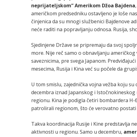
neprijateljskom“ Amerikom Džoa Bajdena
američkom predsedniku ostavljeno je loše nas
činjenica da su mnogi službenici Bajdenove ad
neće raditi na popravljanju odnosa. Rusija, s
Sjedinjene Države se pripremaju da svoj spolj
more. Nije reč samo o obnavljanju američkog v
saveznicima, pre svega Japanom. Predviđajući 
mesecima, Rusija i Kina već su počele da grup
U tom smislu, zajednička vojna vežba koju su 
decembra iznad Japanskog i Istočnokineskog m
regionu. Kina je podigla četiri bombardera H-6K
patrolirali regionom, što će verovatno postati
Takva koordinacija Rusije i Kine predstavlja 
aktivnosti u regionu. Samo u decembru,
ameri