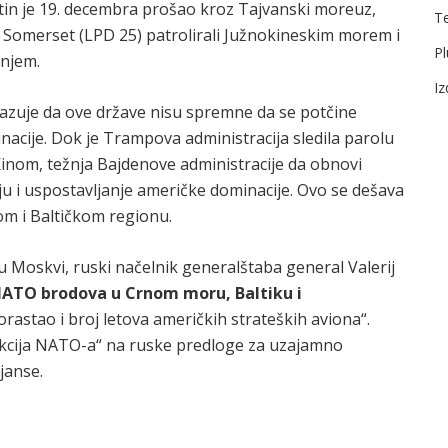
in je 19. decembra prošao kroz Tajvanski moreuz,
T
S Somerset (LPD 25) patrolirali Južnokineskim morem i
Pl
anjem.
I
azuje da ove države nisu spremne da se potčine
acije. Dok je Trampova administracija sledila parolu
 Kinom, težnja Bajdenove administracije da obnovi
u i uspostavljanje američke dominacije. Ovo se dešava
m i Baltičkom regionu.
 Moskvi, ruski načelnik generalštaba general Valerij
NATO brodova u Crnom moru, Baltiku i
orastao i broj letova američkih strateških aviona“.
akcija NATO-a“ na ruske predloge za uzajamno
janse.