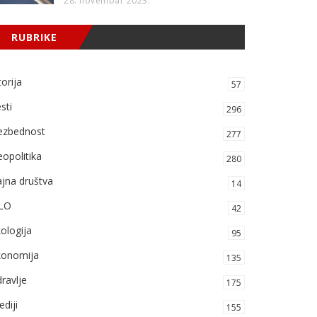
28. novembar 2023.
RUBRIKE
torija
57
sti
296
ezbednost
277
opolitika
280
jna društva
14
LO
42
ologija
95
konomija
135
ravlje
175
diji
155