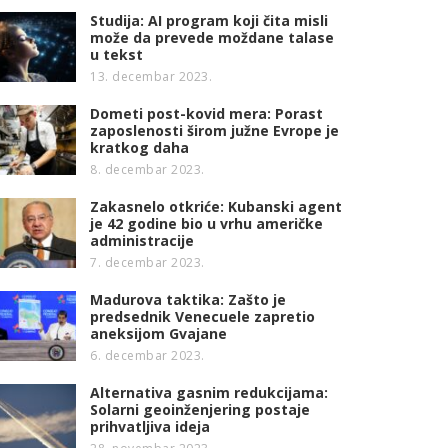
Studija: AI program koji čita misli
može da prevede moždane talase
u tekst
13. decembar 2023.
Dometi post-kovid mera: Porast
zaposlenosti širom južne Evrope je
kratkog daha
8. decembar 2023.
Zakasnelo otkriće: Kubanski agent
je 42 godine bio u vrhu američke
administracije
7. decembar 2023.
Madurova taktika: Zašto je
predsednik Venecuele zapretio
aneksijom Gvajane
6. decembar 2023.
Alternativa gasnim redukcijama:
Solarni geoinženjering postaje
prihvatljiva ideja