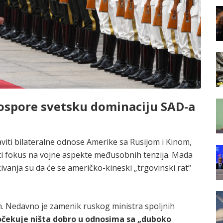
 ospore svetsku dominaciju SAD-a
aviti bilateralne odnose Amerike sa Rusijom i Kinom,
iti fokus na vojne aspekte međusobnih tenzija. Mada
kivanja su da će se američko-kineski „trgovinski rat“
m. Nedavno je zamenik ruskog ministra spoljnih
čekuje ništa dobro u odnosima sa „duboko