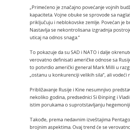
„Primećeno je značajno povećanje vojnih budže
kapaciteta. Vojne obuke se sprovode sa naglaš
priključuju i neblokovske zemlje. Povećan je br
Nastavlja se nekontrolisana izgradnja postro
uticaj na odnos snaga.“
To pokazuje da su SAD i NATO i dalje okrenute k
verovatno definisati američke odnose sa Rus
to potvrdio američki general Mark Milli u razg
„ostanu u konkurenciji velikih sila“, ali vode
Približavanje Rusije i Kine nesumnjivo predsta
nekoliko godina, predsednici Si Đinping i Vladi
istim porukama o suprotstavljanju hegemoniji 
Takođe, prema nedavnim izveštajima Pentago
brojnim aspektima. Ovaj trend će se verovatno