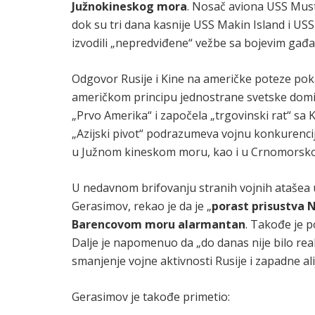
Južnokineskog mora
. Nosač aviona USS Must
dok su tri dana kasnije USS Makin Island i US
izvodili „nepredviđene“ vežbe sa bojevim gađ
Odgovor Rusije i Kine na američke poteze pok
američkom principu jednostrane svetske domin
„Prvo Amerika“ i započela „trgovinski rat“ sa
„Azijski pivot“ podrazumeva vojnu konkurencij
u Južnom kineskom moru, kao i u Crnomorsko
U nedavnom brifovanju stranih vojnih atašea u
Gerasimov, rekao je da je „
porast prisustva 
Barencovom moru alarmantan
. Takođe je p
Dalje je napomenuo da „do danas nije bilo re
smanjenje vojne aktivnosti Rusije i zapadne ali
Gerasimov je takođe primetio: