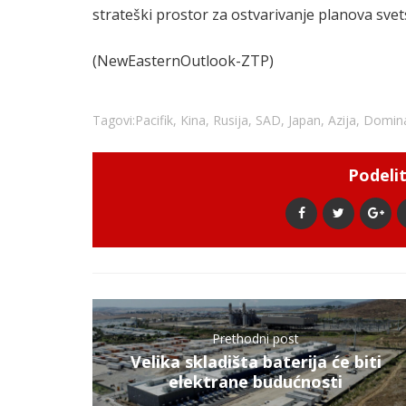
strateški prostor za ostvarivanje planova svet
(NewEasternOutlook-ZTP)
Tagovi:
Pacifik
,
Kina
,
Rusija
,
SAD
,
Japan
,
Azija
,
Domina
Podelit
Prethodni post
Velika skladišta baterija će biti
elektrane budućnosti