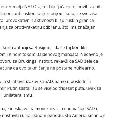
ta zemalja NATO-a, te dalje jačanje njihovih vojnih
enom antiruskom orijentacijom, kojoj se sve više
oj provokativnih aktivnosti blizu ruskih granica.
jenja za protivraketnu odbranu, što ima značajan
onfrontaciji sa Rusijom, i da će taj konflikt
ijom i Kinom tokom Bajdenovog mandata. Nedavno je
ovoru za Brukings Institut, rekavši da SAD žele da
ći računa da ovo takmičenje ne postane nuklearno.
vlja strahovit izazov za SAD. Samo u poslednjih
mir Putin sastali su se više od trideset puta, uvek sa
i unilateralizmu.
na, kineska vojna modernizacija nadmašuje SAD u
 nastaviti i u narednom periodu, što Americi smanjuje