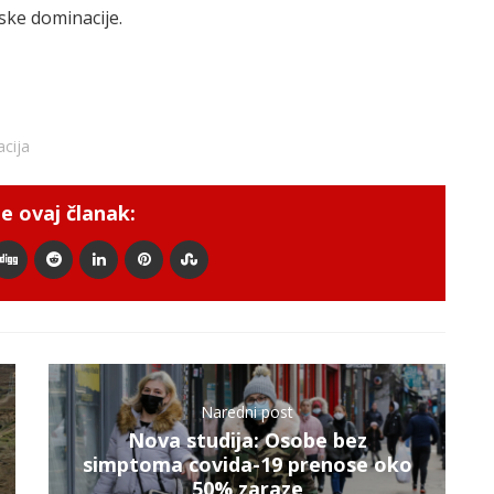
ske dominacije.
cija
e ovaj članak:
Naredni post
Nova studija: Osobe bez
simptoma covida-19 prenose oko
50% zaraze