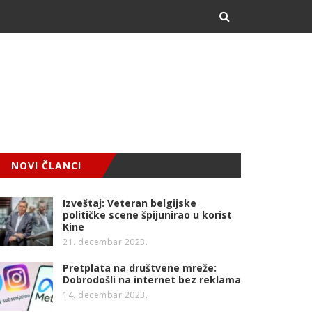
NOVI ČLANCI
Izveštaj: Veteran belgijske
političke scene špijunirao u korist
Kine
21. decembar 2023.
Pretplata na društvene mreže:
Dobrodošli na internet bez reklama
14. decembar 2023.