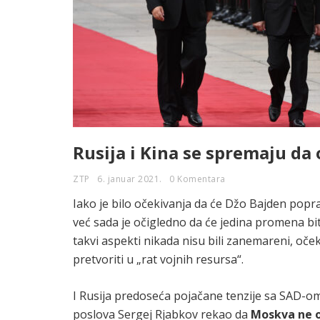
Rusija i Kina se spremaju da
ZTP
6. januar 2021.
0 Komentara
Iako je bilo očekivanja da će Džo Bajden popr
već sada je očigledno da će jedina promena b
takvi aspekti nikada nisu bili zanemareni, oče
pretvoriti u „rat vojnih resursa“.
I Rusija predoseća pojačane tenzije sa SAD-o
poslova Sergej Rjabkov rekao da
Moskva ne o