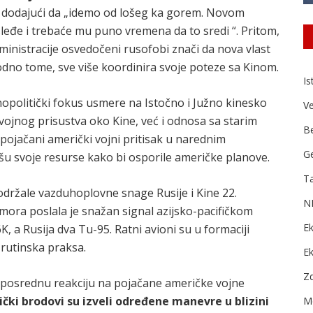
, dodajući da „idemo od lošeg ka gorem. Novom
leđe i trebaće mu puno vremena da to sredi “. Pritom,
ministracije osvedočeni rusofobi znači da nova vlast
hodno tome, sve više koordinira svoje poteze sa Kinom.
Is
nopolitički fokus usmere na Istočno i Južno kinesko
Ve
ojnog prisustva oko Kine, već i odnosa sa starim
B
pojačani američki vojni pritisak u narednim
Ge
išu svoje resurse kako bi osporile američke planove.
Ta
održale vazduhoplovne snage Rusije i Kine 22.
N
ora poslala je snažan signal azijsko-pacifičkom
Ek
, a Rusija dva Tu-95. Ratni avioni su u formaciji
 rutinska praksa.
E
Zd
neposrednu reakciju na pojačane američke vojne
čki brodovi su izveli određene manevre u blizini
Me