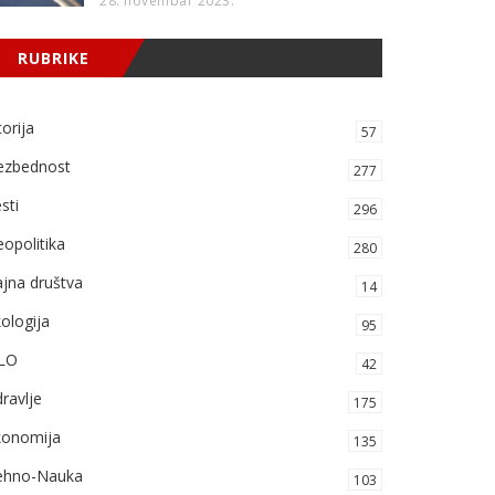
28. novembar 2023.
RUBRIKE
torija
57
ezbednost
277
sti
296
opolitika
280
jna društva
14
ologija
95
LO
42
ravlje
175
konomija
135
ehno-Nauka
103