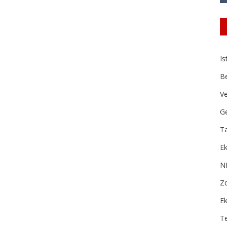
Is
B
Ve
Ge
Ta
Ek
N
Zd
E
T