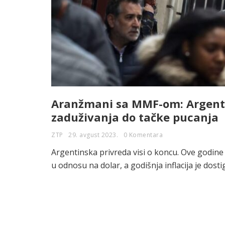
Aranžmani sa MMF-om: Argentin
zaduživanja do tačke pucanja
ZTP
29. avgust 2023.
0 Komentara
Argentinska privreda visi o koncu. Ove godine
u odnosu na dolar, a godišnja inflacija je dost