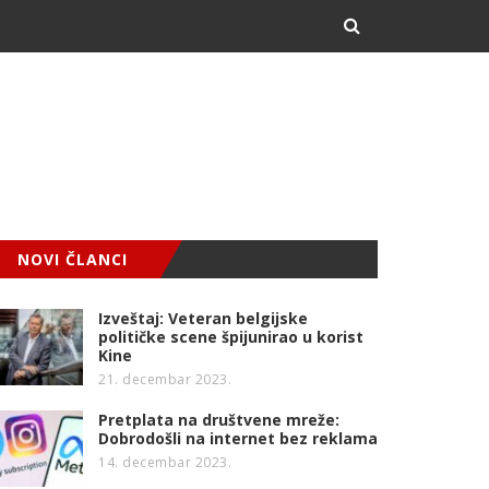
NOVI ČLANCI
Izveštaj: Veteran belgijske
političke scene špijunirao u korist
Kine
21. decembar 2023.
Pretplata na društvene mreže:
Dobrodošli na internet bez reklama
14. decembar 2023.