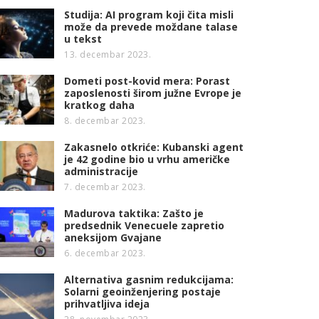
Studija: AI program koji čita misli
može da prevede moždane talase
u tekst
13. decembar 2023.
Dometi post-kovid mera: Porast
zaposlenosti širom južne Evrope je
kratkog daha
8. decembar 2023.
Zakasnelo otkriće: Kubanski agent
je 42 godine bio u vrhu američke
administracije
7. decembar 2023.
Madurova taktika: Zašto je
predsednik Venecuele zapretio
aneksijom Gvajane
6. decembar 2023.
Alternativa gasnim redukcijama:
Solarni geoinženjering postaje
prihvatljiva ideja