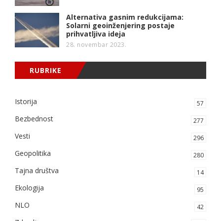
Alternativa gasnim redukcijama:
Solarni geoinženjering postaje
prihvatljiva ideja
28. novembar 2023.
RUBRIKE
Istorija
57
Bezbednost
277
Vesti
296
Geopolitika
280
Tajna društva
14
Ekologija
95
NLO
42