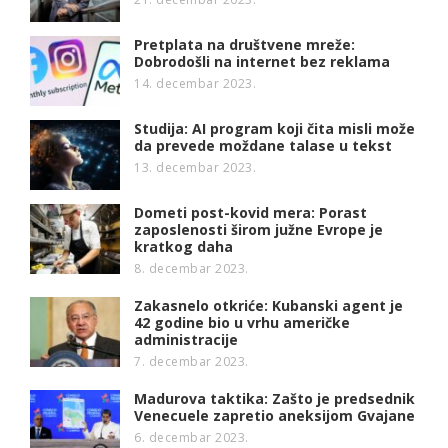
Pretplata na društvene mreže:
Dobrodošli na internet bez reklama
14. decembar 2023.
Studija: AI program koji čita misli može
da prevede moždane talase u tekst
13. decembar 2023.
Dometi post-kovid mera: Porast
zaposlenosti širom južne Evrope je
kratkog daha
8. decembar 2023.
Zakasnelo otkriće: Kubanski agent je
42 godine bio u vrhu američke
administracije
7. decembar 2023.
Madurova taktika: Zašto je predsednik
Venecuele zapretio aneksijom Gvajane
6. decembar 2023.