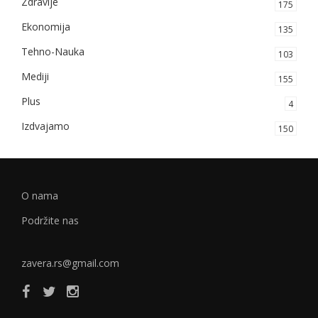
Zdravlje
175
Ekonomija
135
Tehno-Nauka
103
Mediji
155
Plus
4
Izdvajamo
150
O nama
Podržite nas
zavera.rs@gmail.com