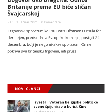
Britanije prema EU biće sličan
Švajcarskoj
ZTP
3. januar 2021.
0 Komentara
Trgovinski sporazum koji su Boris Džonson i Ursula fon
der Lejen, predsednica Evropske komisije, postigli 24.
decembra, bolji je nego nikakav sporazum. On ne
pokriva svu britansku trgovinu, niti pruža
NOVI ČLANCI
Izveštaj: Veteran belgijske političke
scene špijunirao u korist Kine
21. decembar 2023.