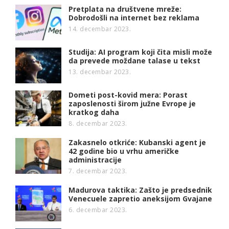
Pretplata na društvene mreže:
Dobrodošli na internet bez reklama
14. decembar 2023.
Studija: AI program koji čita misli može
da prevede moždane talase u tekst
13. decembar 2023.
Dometi post-kovid mera: Porast
zaposlenosti širom južne Evrope je
kratkog daha
8. decembar 2023.
Zakasnelo otkriće: Kubanski agent je
42 godine bio u vrhu američke
administracije
7. decembar 2023.
Madurova taktika: Zašto je predsednik
Venecuele zapretio aneksijom Gvajane
6. decembar 2023.