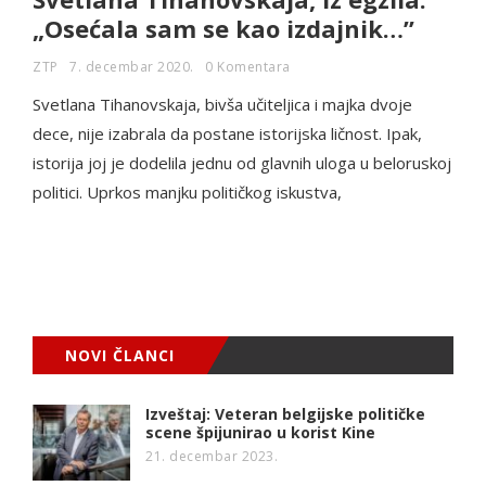
„Osećala sam se kao izdajnik…”
ZTP
7. decembar 2020.
0 Komentara
Svetlana Tihanovskaja, bivša učiteljica i majka dvoje
dece, nije izabrala da postane istorijska ličnost. Ipak,
istorija joj je dodelila jednu od glavnih uloga u beloruskoj
politici. Uprkos manjku političkog iskustva,
NOVI ČLANCI
Izveštaj: Veteran belgijske političke
scene špijunirao u korist Kine
21. decembar 2023.