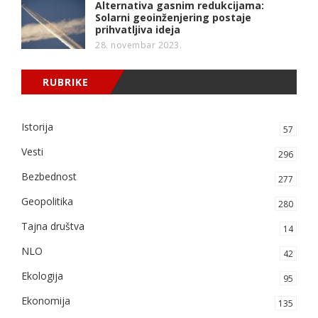
Alternativa gasnim redukcijama:
Solarni geoinženjering postaje
prihvatljiva ideja
28. novembar 2023.
RUBRIKE
Istorija
57
Vesti
296
Bezbednost
277
Geopolitika
280
Tajna društva
14
NLO
42
Ekologija
95
Ekonomija
135