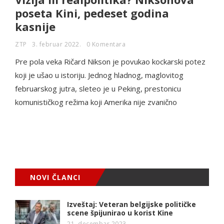
poseta Kini, pedeset godina
kasnije
ZTP
3. februar 2022.
0 Komentara
Pre pola veka Ričard Nikson je povukao kockarski potez
koji je ušao u istoriju. Jednog hladnog, maglovitog
februarskog jutra, sleteo je u Peking, prestonicu
komunističkog režima koji Amerika nije zvanično
NOVI ČLANCI
Izveštaj: Veteran belgijske političke
scene špijunirao u korist Kine
21. decembar 2023.