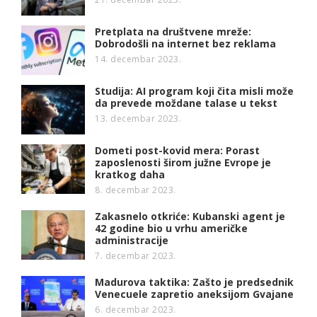
Pretplata na društvene mreže:
Dobrodošli na internet bez reklama
14. decembar 2023.
Studija: AI program koji čita misli može
da prevede moždane talase u tekst
13. decembar 2023.
Dometi post-kovid mera: Porast
zaposlenosti širom južne Evrope je
kratkog daha
8. decembar 2023.
Zakasnelo otkriće: Kubanski agent je
42 godine bio u vrhu američke
administracije
7. decembar 2023.
Madurova taktika: Zašto je predsednik
Venecuele zapretio aneksijom Gvajane
6. decembar 2023.