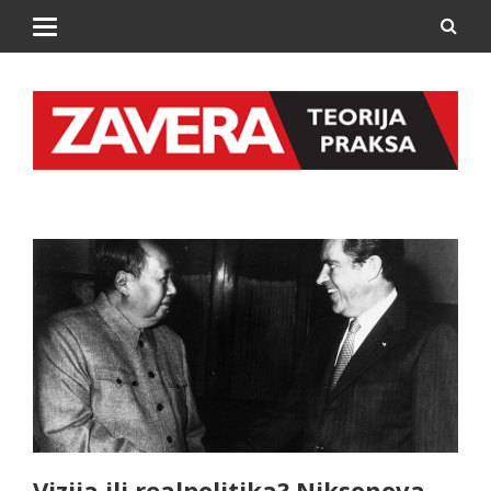
Vizija ili realpolitika? Niksonova