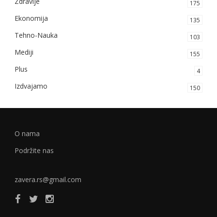
Zdravlje
175
Ekonomija
135
Tehno-Nauka
103
Mediji
155
Plus
4
Izdvajamo
150
O nama
Podržite nas
zavera.rs@gmail.com