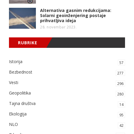
Alternativa gasnim redukcijama:
Solarni geoinženjering postaje
prihvatljiva ideja
28. novembar 2023.
RUBRIKE
Istorija
57
Bezbednost
277
Vesti
296
Geopolitika
280
Tajna društva
14
Ekologija
95
NLO
42