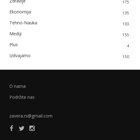
Zdravlje
175
Ekonomija
135
Tehno-Nauka
103
Mediji
155
Plus
4
Izdvajamo
150
O nama
Podržite nas
zavera.rs@gmail.com