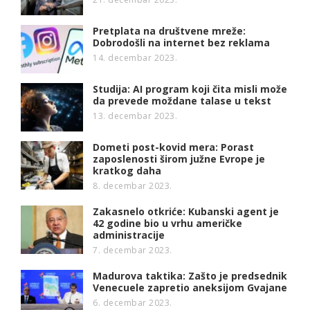
Pretplata na društvene mreže:
Dobrodošli na internet bez reklama
14. decembar 2023.
Studija: AI program koji čita misli može
da prevede moždane talase u tekst
13. decembar 2023.
Dometi post-kovid mera: Porast
zaposlenosti širom južne Evrope je
kratkog daha
8. decembar 2023.
Zakasnelo otkriće: Kubanski agent je
42 godine bio u vrhu američke
administracije
7. decembar 2023.
Madurova taktika: Zašto je predsednik
Venecuele zapretio aneksijom Gvajane
6. decembar 2023.