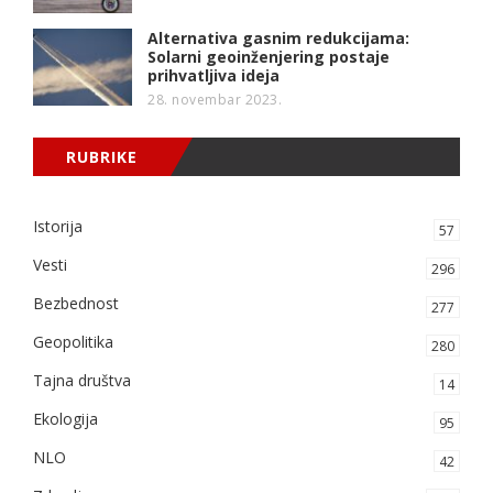
Alternativa gasnim redukcijama:
Solarni geoinženjering postaje
prihvatljiva ideja
28. novembar 2023.
RUBRIKE
Istorija
57
Vesti
296
Bezbednost
277
Geopolitika
280
Tajna društva
14
Ekologija
95
NLO
42