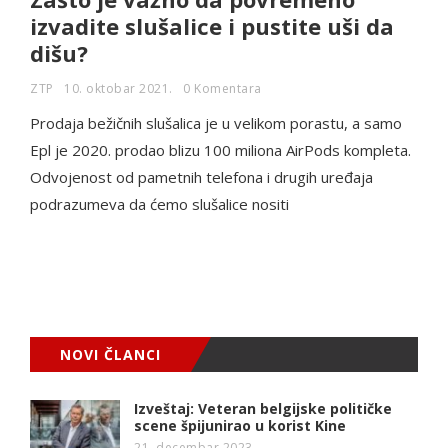
izvadite slušalice i pustite uši da
dišu?
ZTP
10. oktobar 2021.
0 Komentara
Prodaja bežičnih slušalica je u velikom porastu, a samo
Epl je 2020. prodao blizu 100 miliona AirPods kompleta.
Odvojenost od pametnih telefona i drugih uređaja
podrazumeva da ćemo slušalice nositi
NOVI ČLANCI
Izveštaj: Veteran belgijske političke
scene špijunirao u korist Kine
21. decembar 2023.