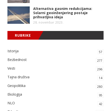
Alternativa gasnim redukcijama:
Solarni geoinženjering postaje
prihvatljiva ideja
28. novembar 2023.
RUBRIKE
Istorija
57
Bezbednost
277
Vesti
296
Tajna društva
14
Geopolitika
280
Ekologija
95
NLO
42