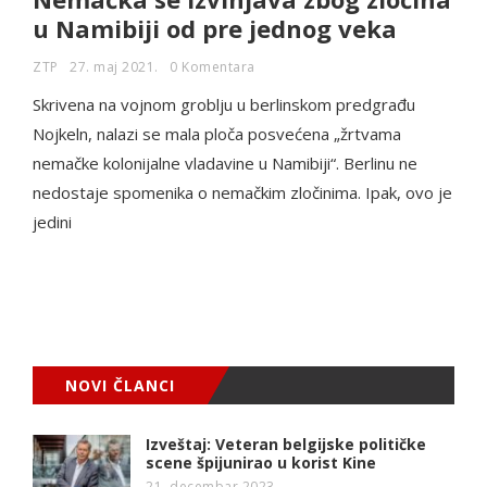
u Namibiji od pre jednog veka
ZTP
27. maj 2021.
0 Komentara
Skrivena na vojnom groblju u berlinskom predgrađu
Nojkeln, nalazi se mala ploča posvećena „žrtvama
nemačke kolonijalne vladavine u Namibiji“. Berlinu ne
nedostaje spomenika o nemačkim zločinima. Ipak, ovo je
jedini
NOVI ČLANCI
Izveštaj: Veteran belgijske političke
scene špijunirao u korist Kine
21. decembar 2023.