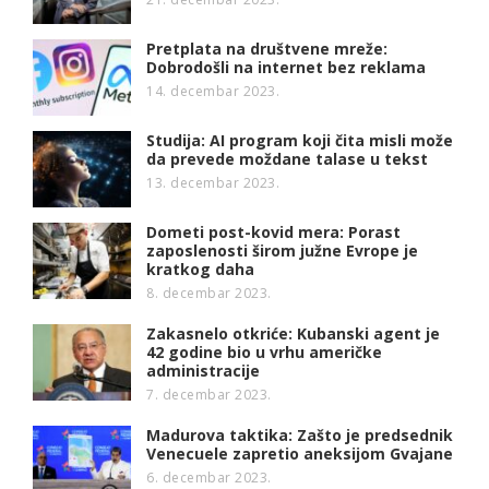
Pretplata na društvene mreže:
Dobrodošli na internet bez reklama
14. decembar 2023.
Studija: AI program koji čita misli može
da prevede moždane talase u tekst
13. decembar 2023.
Dometi post-kovid mera: Porast
zaposlenosti širom južne Evrope je
kratkog daha
8. decembar 2023.
Zakasnelo otkriće: Kubanski agent je
42 godine bio u vrhu američke
administracije
7. decembar 2023.
Madurova taktika: Zašto je predsednik
Venecuele zapretio aneksijom Gvajane
6. decembar 2023.