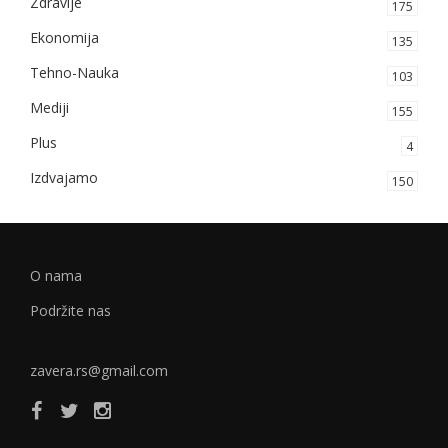
Zdravlje
175
Ekonomija
135
Tehno-Nauka
103
Mediji
155
Plus
4
Izdvajamo
150
O nama
Podržite nas
zavera.rs@gmail.com