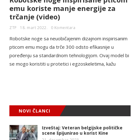
emu koriste manje energije za
trčanje (video)
ZTP
18. mart 2022.
0 Komentara
Robotske noge sa neuobičajenim dizajnom inspirisanim
pticom emu mogu da trče 300 odsto efikasnije u
poređenju sa standardnom tehnologijom. Ovaj model bi
se mogo koristiti u protetici i egzoskeletima, kažu
NOVI ČLANCI
Izveštaj: Veteran belgijske političke
scene špijunirao u korist Kine
21. decembar 2023.