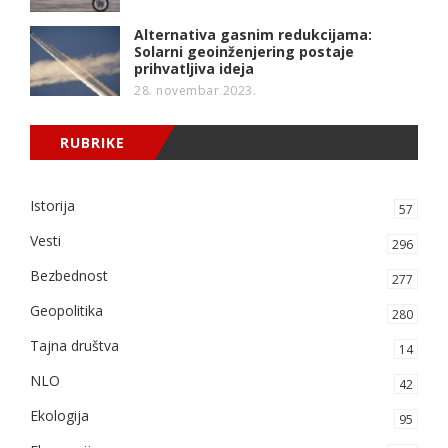
Alternativa gasnim redukcijama:
Solarni geoinženjering postaje
prihvatljiva ideja
28. novembar 2023.
RUBRIKE
Istorija
57
Vesti
296
Bezbednost
277
Geopolitika
280
Tajna društva
14
NLO
42
Ekologija
95