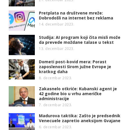
Pretplata na društvene mreže:
Dobrodošli na internet bez reklama
14. decembar 2023.
Studija: AI program koji čita misli može
da prevede moždane talase u tekst
13. decembar 2023.
Dometi post-kovid mera: Porast
zaposlenosti širom južne Evrope je
kratkog daha
8. decembar 2023.
Zakasnelo otkriće: Kubanski agent je
42 godine bio u vrhu američke
administracije
7. decembar 2023.
Madurova taktika: Zašto je predsednik
Venecuele zapretio aneksijom Gvajane
6. decembar 2023.