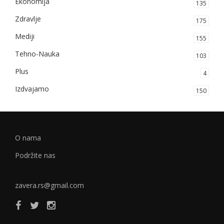
Ekonomija
135
Zdravlje
175
Mediji
155
Tehno-Nauka
103
Plus
4
Izdvajamo
150
O nama
Podržite nas
zavera.rs@gmail.com