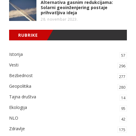
Alternativa gasnim redukcijama:
Solarni geoinženjering postaje
prihvatljiva ideja
28. novembar 2023.
RUBRIKE
Istorija
57
Vesti
296
Bezbednost
277
Geopolitika
280
Tajna društva
14
Ekologija
95
NLO
42
Zdravlje
175