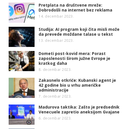
Pretplata na društvene mreže:
Dobrodošli na internet bez reklama
14. decembar 2023.
Studija: AI program koji čita misli može
da prevede moždane talase u tekst
13. decembar 2023.
Dometi post-kovid mera: Porast
zaposlenosti širom južne Evrope je
kratkog daha
8. decembar 2023.
Zakasnelo otkriće: Kubanski agent je
42 godine bio u vrhu američke
administracije
7. decembar 2023.
Madurova taktika: Zašto je predsednik
Venecuele zapretio aneksijom Gvajane
6. decembar 2023.