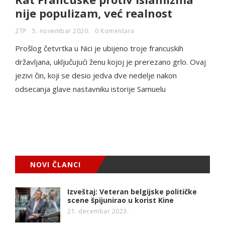
nije populizam, već realnost
ZTP
5. novembar 2020.
0 Komentara
Prošlog četvrtka u Nici je ubijeno troje francuskih
državljana, uključujući ženu kojoj je prerezano grlo. Ovaj
jezivi čin, koji se desio jedva dve nedelje nakon
odsecanja glave nastavniku istorije Samuelu
NOVI ČLANCI
Izveštaj: Veteran belgijske političke
scene špijunirao u korist Kine
21. decembar 2023.