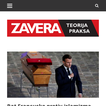
Rat Francuske protiv islamizma