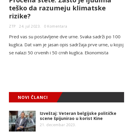
teško da razumeju klimatske
rizike?
ZTP
24. jul 2023.
0 Komentara
Pred vas su postavljene dve urne. Svaka sadrži po 100
kuglica. Dat vam je jasan opis sadržaja prve urne, u kojoj
se nalazi 50 crvenih i 50 crnih kuglica. Ekonomista
NOVI ČLANCI
Izveštaj: Veteran belgijske političke
scene špijunirao u korist Kine
21. decembar 2023.