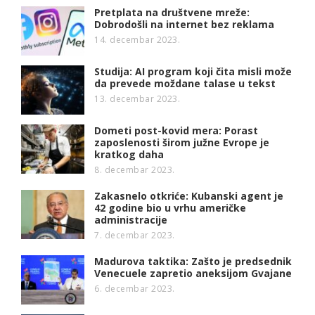
Pretplata na društvene mreže:
Dobrodošli na internet bez reklama
14. decembar 2023.
Studija: AI program koji čita misli može
da prevede moždane talase u tekst
13. decembar 2023.
Dometi post-kovid mera: Porast
zaposlenosti širom južne Evrope je
kratkog daha
8. decembar 2023.
Zakasnelo otkriće: Kubanski agent je
42 godine bio u vrhu američke
administracije
7. decembar 2023.
Madurova taktika: Zašto je predsednik
Venecuele zapretio aneksijom Gvajane
6. decembar 2023.