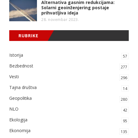
Alternativa gasnim redukcijama:
Solarni geoinženjering postaje
prihvatljiva ideja
28. novembar 2023.
RUBRIKE
Istorija
57
Bezbednost
277
Vesti
296
Tajna društva
14
Geopolitika
280
NLO
42
Ekologija
95
Ekonomija
135