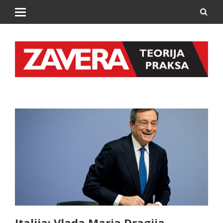
Italija: Vlada Maria Dragija