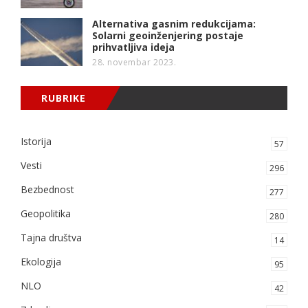
Alternativa gasnim redukcijama:
Solarni geoinženjering postaje
prihvatljiva ideja
28. novembar 2023.
RUBRIKE
Istorija
57
Vesti
296
Bezbednost
277
Geopolitika
280
Tajna društva
14
Ekologija
95
NLO
42