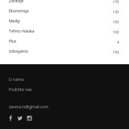
Zdravlje
175
Ekonomija
135
Mediji
155
Tehno-Nauka
103
Plus
4
Izdvajamo
150
O nama
Podržite nas
zavera.rs@gmail.com