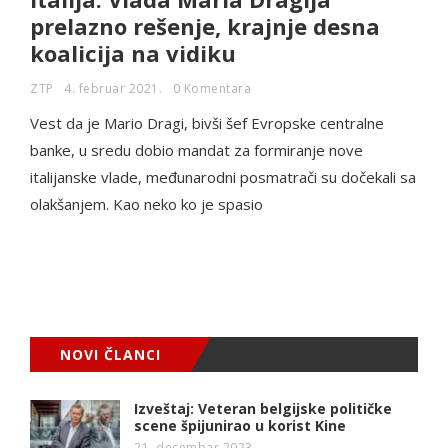
prelazno rešenje, krajnje desna
koalicija na vidiku
ZTP
4. februar 2021.
0 Komentara
Vest da je Mario Dragi, bivši šef Evropske centralne
banke, u sredu dobio mandat za formiranje nove
italijanske vlade, međunarodni posmatrači su dočekali sa
olakšanjem. Kao neko ko je spasio
NOVI ČLANCI
Izveštaj: Veteran belgijske političke
scene špijunirao u korist Kine
21. decembar 2023.