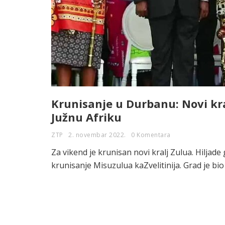
Krunisanje u Durbanu: Novi kra
Južnu Afriku
ZTP
2. novembar 2022.
0 Komentara
Za vikend je krunisan novi kralj Zulua. Hiljad
krunisanje Misuzulua kaZvelitinija. Grad je bio