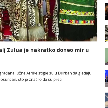
lj Zulua je nakratko doneo mir u
e građana Južne Afrike stigle su u Durban da gledaju
 osunčan, što je značilo da su preci