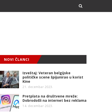
NOVI ČLANCI
Izveštaj: Veteran belgijske
političke scene špijunirao u korist
Kine
21. decembar 2023.
Pretplata na društvene mreže:
Dobrodošli na internet bez reklama
14. decembar 2023.