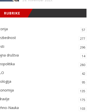
28. novembar 2023.
RUBRIKE
torija
57
ezbednost
277
sti
296
jna društva
14
opolitika
280
LO
42
ologija
95
konomija
135
ravlje
175
ehno-Nauka
103