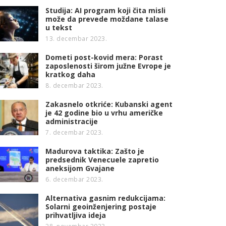
Studija: AI program koji čita misli
može da prevede moždane talase
u tekst
13. decembar 2023.
Dometi post-kovid mera: Porast
zaposlenosti širom južne Evrope je
kratkog daha
8. decembar 2023.
Zakasnelo otkriće: Kubanski agent
je 42 godine bio u vrhu američke
administracije
7. decembar 2023.
Madurova taktika: Zašto je
predsednik Venecuele zapretio
aneksijom Gvajane
6. decembar 2023.
Alternativa gasnim redukcijama:
Solarni geoinženjering postaje
prihvatljiva ideja