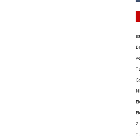
Is
B
Ve
Ta
Ge
N
Ek
E
Zd
T