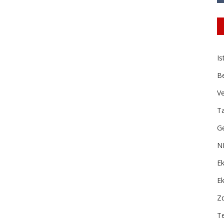
Is
B
Ve
Ta
Ge
N
Ek
E
Zd
T