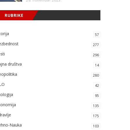
28. novembar 2023.
RUBRIKE
torija
57
ezbednost
277
sti
296
jna društva
14
opolitika
280
LO
42
ologija
95
konomija
135
ravlje
175
ehno-Nauka
103