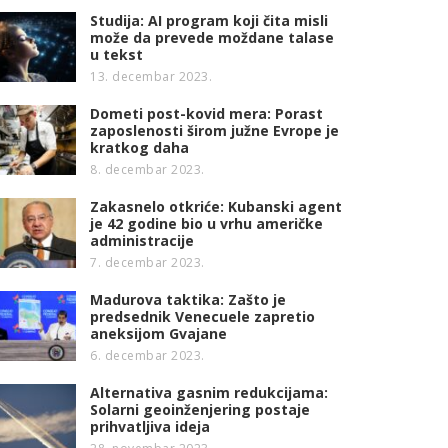
Studija: AI program koji čita misli
može da prevede moždane talase
u tekst
13. decembar 2023.
Dometi post-kovid mera: Porast
zaposlenosti širom južne Evrope je
kratkog daha
8. decembar 2023.
Zakasnelo otkriće: Kubanski agent
je 42 godine bio u vrhu američke
administracije
7. decembar 2023.
Madurova taktika: Zašto je
predsednik Venecuele zapretio
aneksijom Gvajane
6. decembar 2023.
Alternativa gasnim redukcijama:
Solarni geoinženjering postaje
prihvatljiva ideja