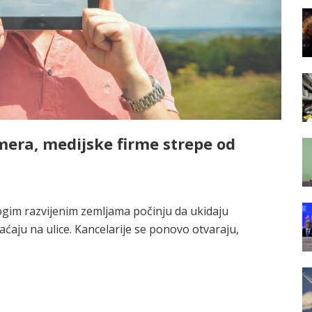
era, medijske firme strepe od
im razvijenim zemljama počinju da ukidaju
aju na ulice. Kancelarije se ponovo otvaraju,