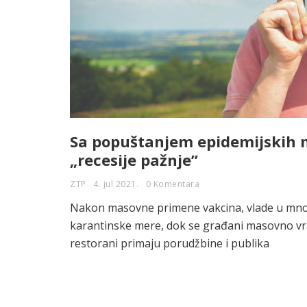
Sa popuštanjem epidemijskih m
„recesije pažnje”
ZTP
4. jul 2021.
0 Komentara
Nakon masovne primene vakcina, vlade u mnog
karantinske mere, dok se građani masovno vrać
restorani primaju porudžbine i publika