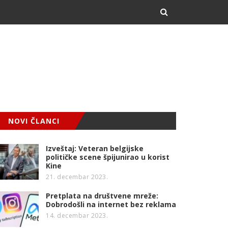
NOVI ČLANCI
Izveštaj: Veteran belgijske
političke scene špijunirao u korist
Kine
21. decembar 2023.
Pretplata na društvene mreže:
Dobrodošli na internet bez reklama
14. decembar 2023.