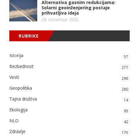
Alternativa gasnim redukcijama:
Solarni geoinženjering postaje
prihvatljiva ideja
28. novembar 2023.
RUBRIKE
Istorija
57
Bezbednost
277
Vesti
296
Geopolitika
280
Tajna društva
14
Ekologija
95
NLO
42
Zdravlje
175