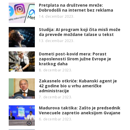
Pretplata na društvene mreže:
Dobrodošli na internet bez reklama
14. decembar 2023.
Studija: AI program koji čita misli može
da prevede moždane talase u tekst
13. decembar 2023.
Dometi post-kovid mera: Porast
zaposlenosti širom južne Evrope je
kratkog daha
8. decembar 2023.
Zakasnelo otkriće: Kubanski agent je
42 godine bio u vrhu američke
administracije
7. decembar 2023.
Madurova taktika: Zašto je predsednik
Venecuele zapretio aneksijom Gvajane
6. decembar 2023.