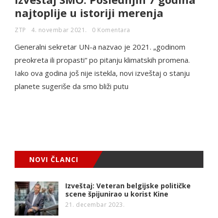
najtoplije u istoriji merenja
ZTP
4. novembar 2021.
0 Komentara
Generalni sekretar UN-a nazvao je 2021. „godinom
preokreta ili propasti“ po pitanju klimatskih promena.
Iako ova godina još nije istekla, novi izveštaj o stanju
planete sugeriše da smo bliži putu
NOVI ČLANCI
Izveštaj: Veteran belgijske političke
scene špijunirao u korist Kine
21. decembar 2023.