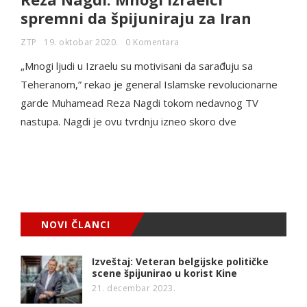
spremni da špijuniraju za Iran
ZTP
19. oktobar 2020.
0 Komentara
„Mnogi ljudi u Izraelu su motivisani da sarađuju sa
Teheranom,” rekao je general Islamske revolucionarne
garde Muhamead Reza Nagdi tokom nedavnog TV
nastupa. Nagdi je ovu tvrdnju izneo skoro dve
NOVI ČLANCI
Izveštaj: Veteran belgijske političke
scene špijunirao u korist Kine
21. decembar 2023.