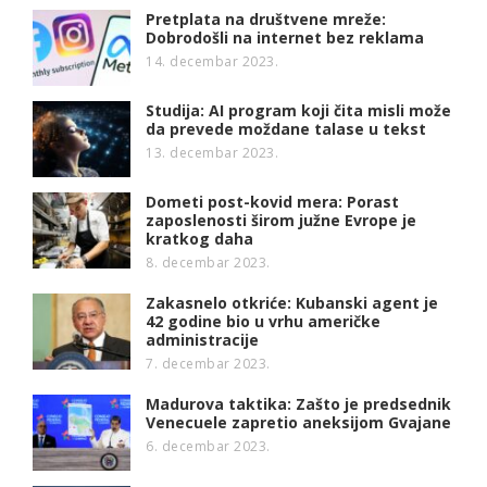
Pretplata na društvene mreže:
Dobrodošli na internet bez reklama
14. decembar 2023.
Studija: AI program koji čita misli može
da prevede moždane talase u tekst
13. decembar 2023.
Dometi post-kovid mera: Porast
zaposlenosti širom južne Evrope je
kratkog daha
8. decembar 2023.
Zakasnelo otkriće: Kubanski agent je
42 godine bio u vrhu američke
administracije
7. decembar 2023.
Madurova taktika: Zašto je predsednik
Venecuele zapretio aneksijom Gvajane
6. decembar 2023.