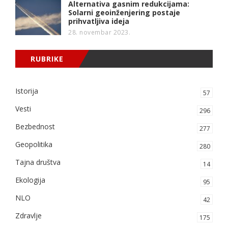
Alternativa gasnim redukcijama:
Solarni geoinženjering postaje
prihvatljiva ideja
28. novembar 2023.
RUBRIKE
Istorija
57
Vesti
296
Bezbednost
277
Geopolitika
280
Tajna društva
14
Ekologija
95
NLO
42
Zdravlje
175