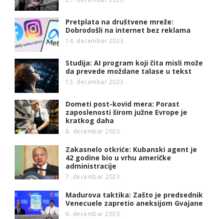
Pretplata na društvene mreže:
Dobrodošli na internet bez reklama
14. decembar 2023.
Studija: AI program koji čita misli može
da prevede moždane talase u tekst
13. decembar 2023.
Dometi post-kovid mera: Porast
zaposlenosti širom južne Evrope je
kratkog daha
8. decembar 2023.
Zakasnelo otkriće: Kubanski agent je
42 godine bio u vrhu američke
administracije
7. decembar 2023.
Madurova taktika: Zašto je predsednik
Venecuele zapretio aneksijom Gvajane
6. decembar 2023.