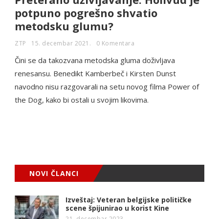
potpuno pogrešno shvatio
metodsku glumu?
ZTP
15. decembar 2021.
0 Komentara
Čini se da takozvana metodska gluma doživljava
renesansu. Benedikt Kamberbeč i Kirsten Dunst
navodno nisu razgovarali na setu novog filma Power of
the Dog, kako bi ostali u svojim likovima.
NOVI ČLANCI
Izveštaj: Veteran belgijske političke
scene špijunirao u korist Kine
21. decembar 2023.