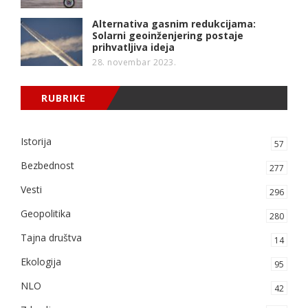
Alternativa gasnim redukcijama:
Solarni geoinženjering postaje
prihvatljiva ideja
28. novembar 2023.
RUBRIKE
Istorija
57
Bezbednost
277
Vesti
296
Geopolitika
280
Tajna društva
14
Ekologija
95
NLO
42