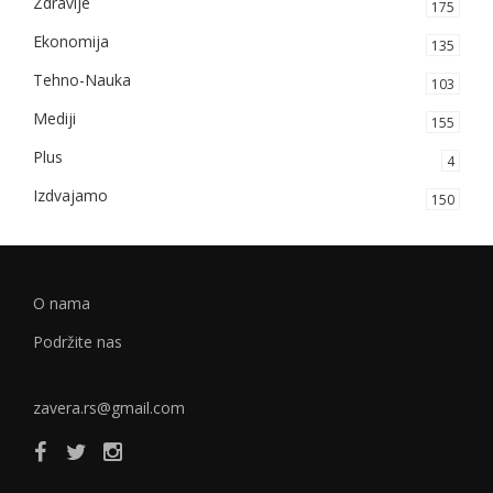
Zdravlje
175
Ekonomija
135
Tehno-Nauka
103
Mediji
155
Plus
4
Izdvajamo
150
O nama
Podržite nas
zavera.rs@gmail.com