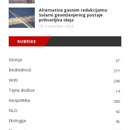
Alternativa gasnim redukcijama:
Solarni geoinženjering postaje
prihvatljiva ideja
28. novembar 2023.
RUBRIKE
Istorija
57
Bezbednost
277
Vesti
296
Tajna društva
14
Geopolitika
280
NLO
42
Ekologija
95