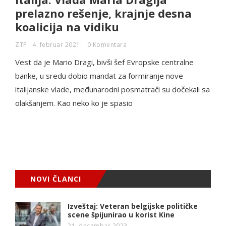
prelazno rešenje, krajnje desna
koalicija na vidiku
ZTP
4. februar 2021.
0 Komentara
Vest da je Mario Dragi, bivši šef Evropske centralne
banke, u sredu dobio mandat za formiranje nove
italijanske vlade, međunarodni posmatrači su dočekali sa
olakšanjem. Kao neko ko je spasio
NOVI ČLANCI
Izveštaj: Veteran belgijske političke
scene špijunirao u korist Kine
21. decembar 2023.