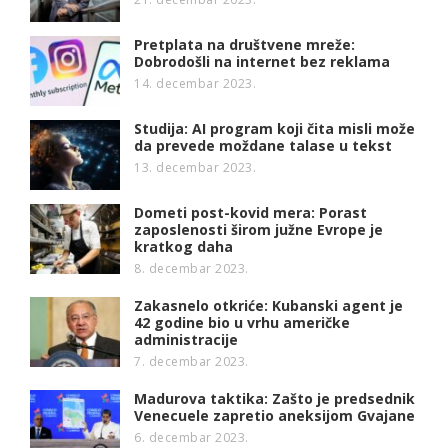
Pretplata na društvene mreže:
Dobrodošli na internet bez reklama
14. decembar 2023.
Studija: AI program koji čita misli može
da prevede moždane talase u tekst
13. decembar 2023.
Dometi post-kovid mera: Porast
zaposlenosti širom južne Evrope je
kratkog daha
8. decembar 2023.
Zakasnelo otkriće: Kubanski agent je
42 godine bio u vrhu američke
administracije
7. decembar 2023.
Madurova taktika: Zašto je predsednik
Venecuele zapretio aneksijom Gvajane
6. decembar 2023.