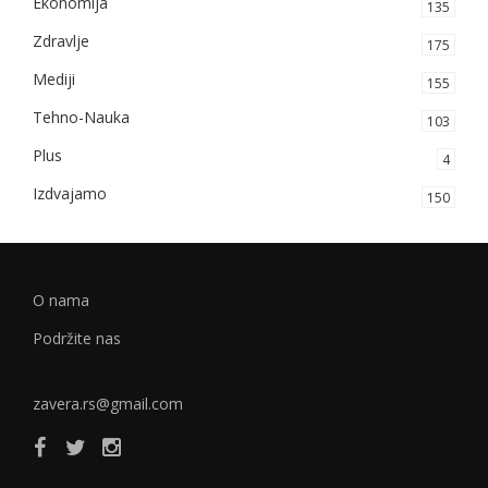
Ekonomija
135
Zdravlje
175
Mediji
155
Tehno-Nauka
103
Plus
4
Izdvajamo
150
O nama
Podržite nas
zavera.rs@gmail.com