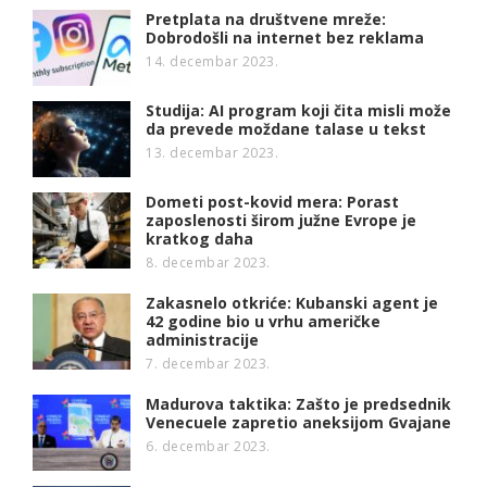
Pretplata na društvene mreže:
Dobrodošli na internet bez reklama
14. decembar 2023.
Studija: AI program koji čita misli može
da prevede moždane talase u tekst
13. decembar 2023.
Dometi post-kovid mera: Porast
zaposlenosti širom južne Evrope je
kratkog daha
8. decembar 2023.
Zakasnelo otkriće: Kubanski agent je
42 godine bio u vrhu američke
administracije
7. decembar 2023.
Madurova taktika: Zašto je predsednik
Venecuele zapretio aneksijom Gvajane
6. decembar 2023.