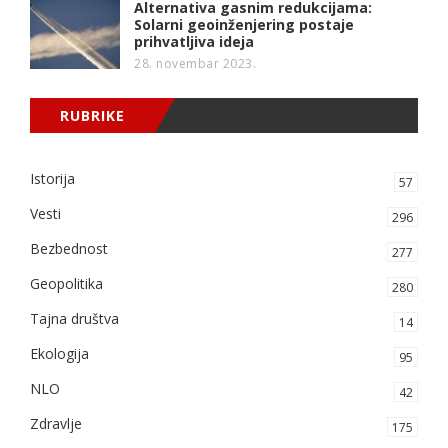
Alternativa gasnim redukcijama:
Solarni geoinženjering postaje
prihvatljiva ideja
28. novembar 2023.
RUBRIKE
Istorija
57
Vesti
296
Bezbednost
277
Geopolitika
280
Tajna društva
14
Ekologija
95
NLO
42
Zdravlje
175