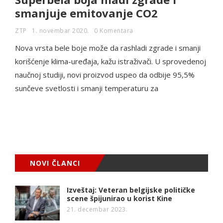
smanjuje emitovanje CO2
ZTP
1. novembar 2020.
0 Komentara
Nova vrsta bele boje može da rashladi zgrade i smanji
korišćenje klima-uređaja, kažu istraživači. U sprovedenoj
naučnoj studiji, novi proizvod uspeo da odbije 95,5%
sunčeve svetlosti i smanji temperaturu za
NOVI ČLANCI
Izveštaj: Veteran belgijske političke
scene špijunirao u korist Kine
21. decembar 2023.