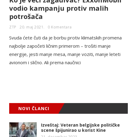
vodio kampanju protiv malih
potrošača
ZTP
20. maj 2021.
0 Komentara
Svuda ćete čuti da je borbu protiv klimatskih promena
najbolje započeti ličnim primerom – trošiti manje
energije, jesti manje mesa, manje voziti, manje leteti
avionom i slično. Ali prema naučnici
NOVI ČLANCI
Izveštaj: Veteran belgijske političke
scene špijunirao u korist Kine
21. decembar 2023.