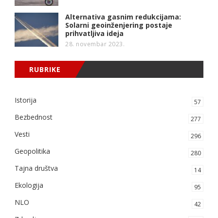
Alternativa gasnim redukcijama:
Solarni geoinženjering postaje
prihvatljiva ideja
28. novembar 2023.
RUBRIKE
Istorija
57
Bezbednost
277
Vesti
296
Geopolitika
280
Tajna društva
14
Ekologija
95
NLO
42