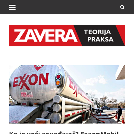
Ko je veći zagađivač? ExxonMobil