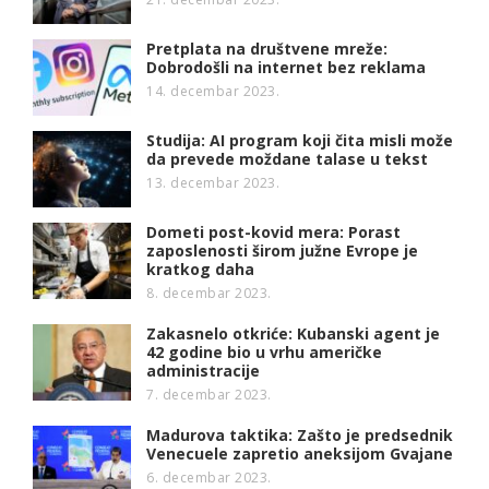
Pretplata na društvene mreže:
Dobrodošli na internet bez reklama
14. decembar 2023.
Studija: AI program koji čita misli može
da prevede moždane talase u tekst
13. decembar 2023.
Dometi post-kovid mera: Porast
zaposlenosti širom južne Evrope je
kratkog daha
8. decembar 2023.
Zakasnelo otkriće: Kubanski agent je
42 godine bio u vrhu američke
administracije
7. decembar 2023.
Madurova taktika: Zašto je predsednik
Venecuele zapretio aneksijom Gvajane
6. decembar 2023.