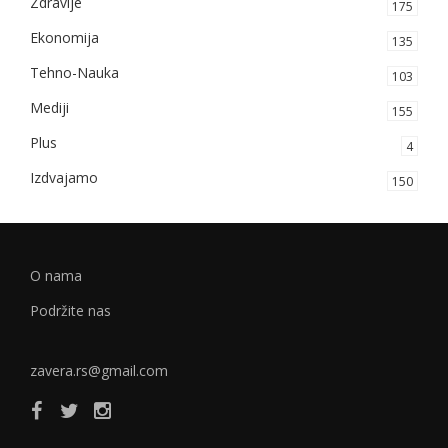
Zdravlje
175
Ekonomija
135
Tehno-Nauka
103
Mediji
155
Plus
4
Izdvajamo
150
O nama
Podržite nas
zavera.rs@gmail.com