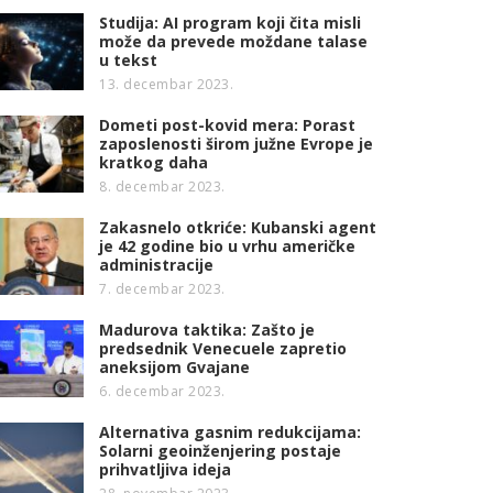
Studija: AI program koji čita misli
može da prevede moždane talase
u tekst
13. decembar 2023.
Dometi post-kovid mera: Porast
zaposlenosti širom južne Evrope je
kratkog daha
8. decembar 2023.
Zakasnelo otkriće: Kubanski agent
je 42 godine bio u vrhu američke
administracije
7. decembar 2023.
Madurova taktika: Zašto je
predsednik Venecuele zapretio
aneksijom Gvajane
6. decembar 2023.
Alternativa gasnim redukcijama:
Solarni geoinženjering postaje
prihvatljiva ideja