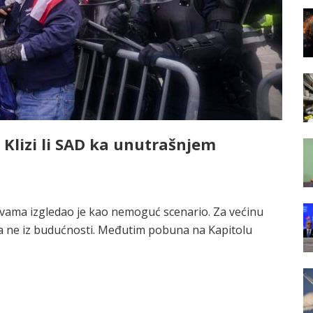
 Klizi li SAD ka unutrašnjem
vama izgledao je kao nemoguć scenario. Za većinu
, a ne iz budućnosti. Međutim pobuna na Kapitolu