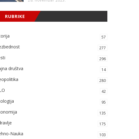
28. novembar 2023.
RUBRIKE
torija
57
ezbednost
277
sti
296
jna društva
14
opolitika
280
LO
42
ologija
95
konomija
135
ravlje
175
ehno-Nauka
103