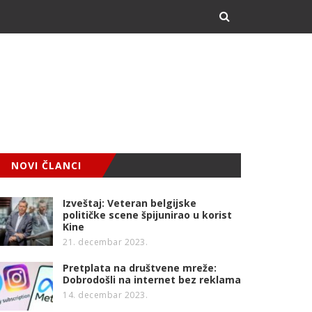
NOVI ČLANCI
Izveštaj: Veteran belgijske
političke scene špijunirao u korist
Kine
21. decembar 2023.
Pretplata na društvene mreže:
Dobrodošli na internet bez reklama
14. decembar 2023.