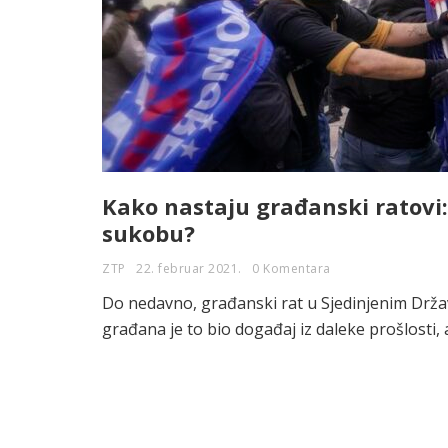
Kako nastaju građanski ratovi:
sukobu?
ZTP
22. februar 2021.
0 Komentara
Do nedavno, građanski rat u Sjedinjenim Drža
građana je to bio događaj iz daleke prošlosti