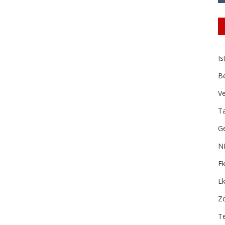
Is
B
Ve
Ta
Ge
N
Ek
E
Zd
T