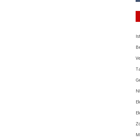
Is
B
Ve
Ta
Ge
N
Ek
E
Zd
Me