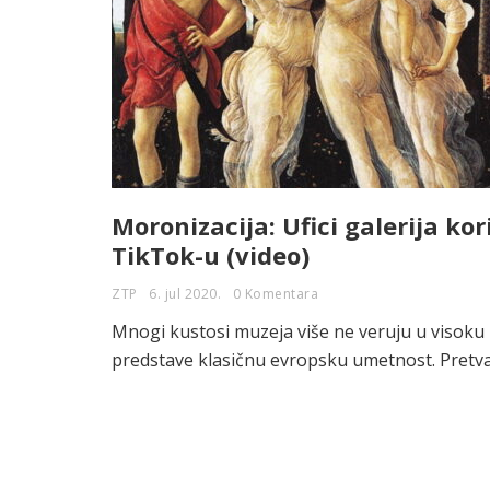
Moronizacija: Ufici galerija ko
TikTok-u (video)
ZTP
6. jul 2020.
0 Komentara
Mnogi kustosi muzeja više ne veruju u visoku 
predstave klasičnu evropsku umetnost. Pretvara