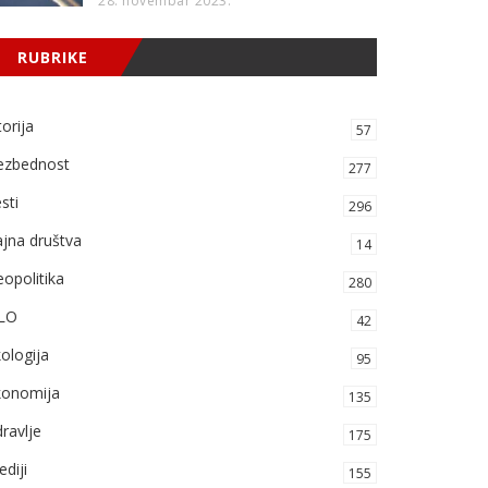
28. novembar 2023.
RUBRIKE
torija
57
ezbednost
277
sti
296
jna društva
14
opolitika
280
LO
42
ologija
95
konomija
135
ravlje
175
diji
155