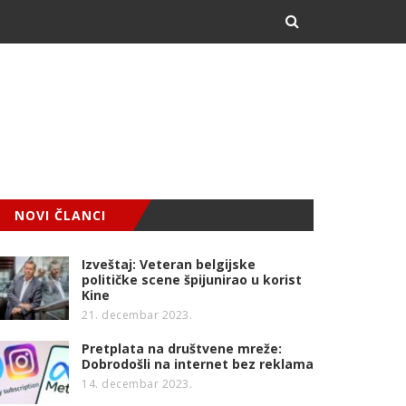
NOVI ČLANCI
Izveštaj: Veteran belgijske
političke scene špijunirao u korist
Kine
21. decembar 2023.
Pretplata na društvene mreže:
Dobrodošli na internet bez reklama
14. decembar 2023.