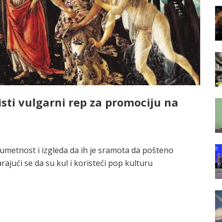
risti vulgarni rep za promociju na
umetnost i izgleda da ih je sramota da pošteno
jući se da su kul i koristeći pop kulturu