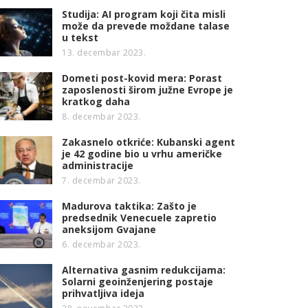
Studija: AI program koji čita misli
može da prevede moždane talase
u tekst
13. decembar 2023.
Dometi post-kovid mera: Porast
zaposlenosti širom južne Evrope je
kratkog daha
8. decembar 2023.
Zakasnelo otkriće: Kubanski agent
je 42 godine bio u vrhu američke
administracije
7. decembar 2023.
Madurova taktika: Zašto je
predsednik Venecuele zapretio
aneksijom Gvajane
6. decembar 2023.
Alternativa gasnim redukcijama:
Solarni geoinženjering postaje
prihvatljiva ideja