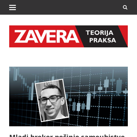
Mladi broker počinio samoubistvo