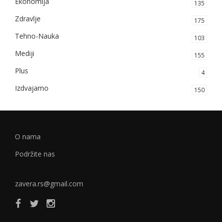
Ekonomija
135
Zdravlje
175
Tehno-Nauka
103
Mediji
155
Plus
4
Izdvajamo
150
O nama
Podržite nas
zavera.rs@gmail.com