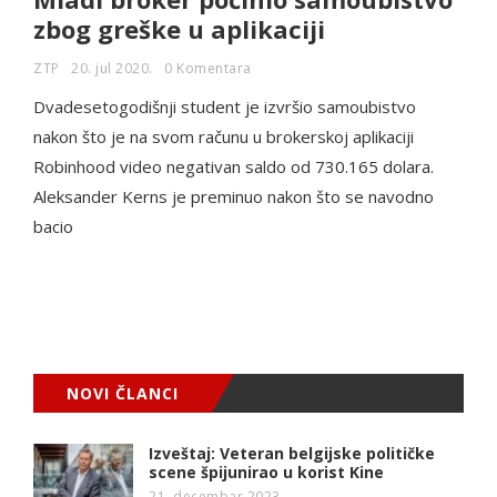
zbog greške u aplikaciji
ZTP
20. jul 2020.
0 Komentara
Dvadesetogodišnji student je izvršio samoubistvo
nakon što je na svom računu u brokerskoj aplikaciji
Robinhood video negativan saldo od 730.165 dolara.
Aleksander Kerns je preminuo nakon što se navodno
bacio
NOVI ČLANCI
Izveštaj: Veteran belgijske političke
scene špijunirao u korist Kine
21. decembar 2023.