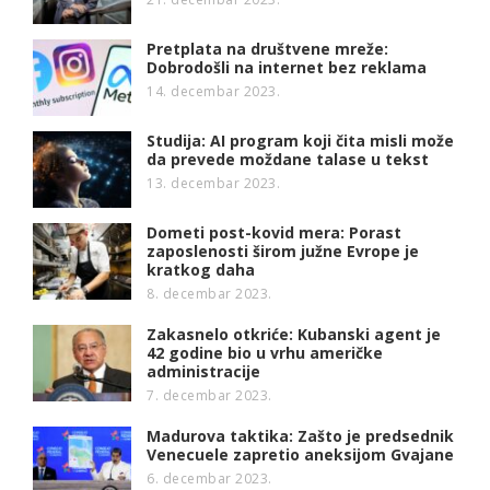
Pretplata na društvene mreže:
Dobrodošli na internet bez reklama
14. decembar 2023.
Studija: AI program koji čita misli može
da prevede moždane talase u tekst
13. decembar 2023.
Dometi post-kovid mera: Porast
zaposlenosti širom južne Evrope je
kratkog daha
8. decembar 2023.
Zakasnelo otkriće: Kubanski agent je
42 godine bio u vrhu američke
administracije
7. decembar 2023.
Madurova taktika: Zašto je predsednik
Venecuele zapretio aneksijom Gvajane
6. decembar 2023.