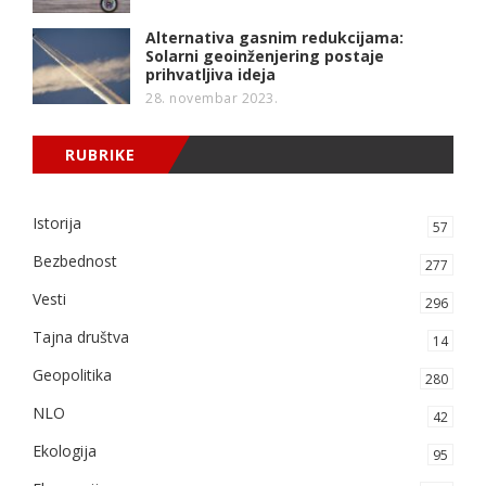
Alternativa gasnim redukcijama:
Solarni geoinženjering postaje
prihvatljiva ideja
28. novembar 2023.
RUBRIKE
Istorija
57
Bezbednost
277
Vesti
296
Tajna društva
14
Geopolitika
280
NLO
42
Ekologija
95