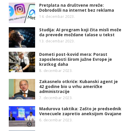
Pretplata na društvene mreže:
Dobrodošli na internet bez reklama
14. decembar 2023.
Studija: AI program koji čita misli može
da prevede moždane talase u tekst
13. decembar 2023.
Dometi post-kovid mera: Porast
zaposlenosti širom južne Evrope je
kratkog daha
8. decembar 2023.
Zakasnelo otkriće: Kubanski agent je
42 godine bio u vrhu američke
administracije
7. decembar 2023.
Madurova taktika: Zašto je predsednik
Venecuele zapretio aneksijom Gvajane
6. decembar 2023.