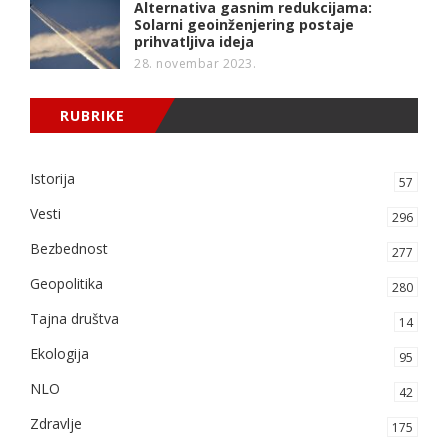
Alternativa gasnim redukcijama:
Solarni geoinženjering postaje
prihvatljiva ideja
28. novembar 2023.
RUBRIKE
Istorija
57
Vesti
296
Bezbednost
277
Geopolitika
280
Tajna društva
14
Ekologija
95
NLO
42
Zdravlje
175