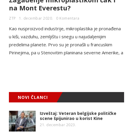
na Mont Everestu?
ZTP
1. decembar 2020.
0 Komentara
Kao nusproizvod industrije, mikroplastika je pronađena
u kiši, vazduhu, zemljištu i snegu u najudaljenijim
predelima planete. Prvo su je pronašli u francuskim
Pirinejima, pa u Stenovitim planinana severne Amerike, a
NOVI ČLANCI
Izveštaj: Veteran belgijske političke
scene špijunirao u korist Kine
21. decembar 2023.