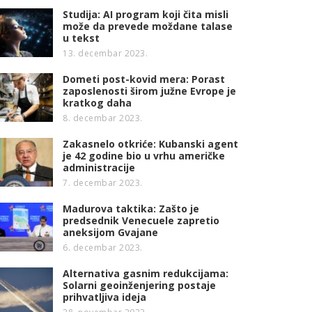
Studija: AI program koji čita misli
može da prevede moždane talase
u tekst
13. decembar 2023.
Dometi post-kovid mera: Porast
zaposlenosti širom južne Evrope je
kratkog daha
8. decembar 2023.
Zakasnelo otkriće: Kubanski agent
je 42 godine bio u vrhu američke
administracije
7. decembar 2023.
Madurova taktika: Zašto je
predsednik Venecuele zapretio
aneksijom Gvajane
6. decembar 2023.
Alternativa gasnim redukcijama:
Solarni geoinženjering postaje
prihvatljiva ideja