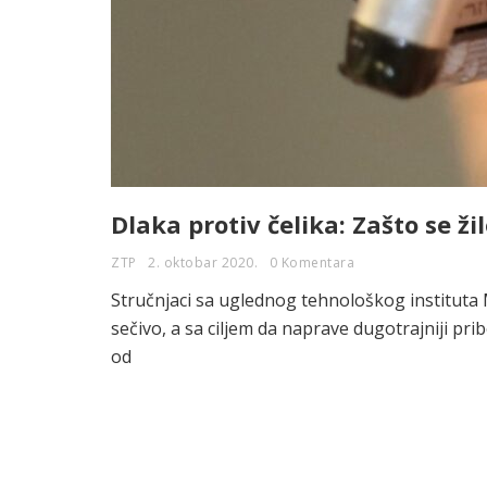
Dlaka protiv čelika: Zašto se ži
ZTP
2. oktobar 2020.
0 Komentara
Stručnjaci sa uglednog tehnološkog instituta M
sečivo, a sa ciljem da naprave dugotrajniji pr
od