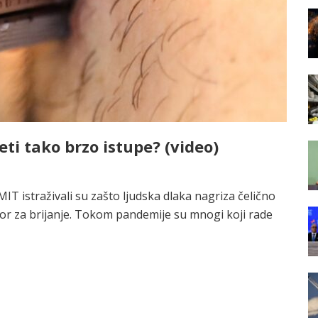
leti tako brzo istupe? (video)
IT istraživali su zašto ljudska dlaka nagriza čelično
ibor za brijanje. Tokom pandemije su mnogi koji rade