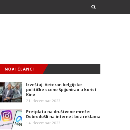
NOVI ČLANCI
Izveštaj: Veteran belgijske
političke scene špijunirao u korist
Kine
21. decembar 2023.
Pretplata na društvene mreže:
Dobrodošli na internet bez reklama
14. decembar 2023.