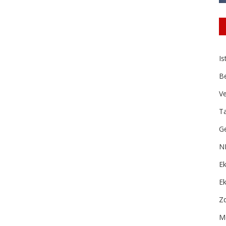
Is
B
Ve
Ta
Ge
N
Ek
E
Zd
Me