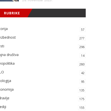
28. novembar 2023.
RUBRIKE
torija
57
ezbednost
277
sti
296
jna društva
14
opolitika
280
LO
42
ologija
95
konomija
135
ravlje
175
diji
155